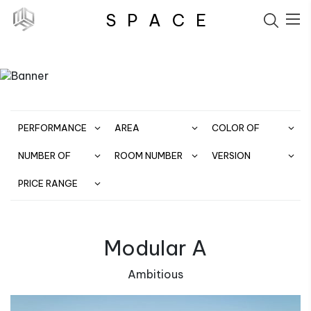
S
P
A
C
E
PERFORMANCE
AREA
COLOR OF
PAINT
NUMBER OF
ROOM NUMBER
VERSION
FLOORS
PRICE RANGE
Modular A
Ambitious