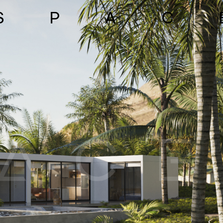
S
P
A
C