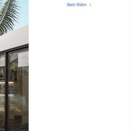
Điểm nhấn nổi bật có lẽ là bể …
Xem thêm