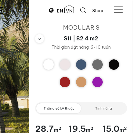
E
Shop
EN
VN
MODULAR S
S11 | 82.4 m2
Thời gian đặt hàng: 6-10 tuần
Thông số kỹ thuật
Tính năng
28.7
19.5
15.0
2
2
2
m
m
m