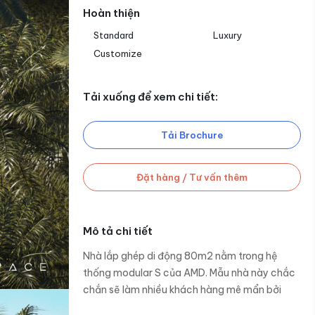
Hoàn thiện
Standard
Luxury
Customize
Tải xuống để xem chi tiết:
Tải Brochure
Đặt hàng / Tư vấn thêm
Mô tả chi tiết
Nhà lắp ghép di động 80m2 nằm trong hệ
thống modular S của AMD. Mẫu nhà này chắc
chắn sẽ làm nhiều khách hàng mê mẩn bởi
thiết kế rộng rãi như một biệt thự sang trọng.