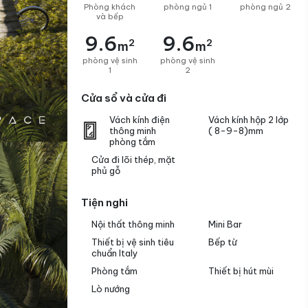
Phòng khách
phòng ngủ 1
phòng ngủ 2
và bếp
9.6
9.6
2
2
m
m
phòng vệ sinh
phòng vệ sinh
1
2
Cửa sổ và cửa đi
Vách kính điện
Vách kính hộp 2 lớp
thông minh
( 8-9-8)mm
phòng tắm
Cửa đi lõi thép, mặt
phủ gỗ
Tiện nghi
Nội thất thông minh
Mini Bar
Thiết bị vệ sinh tiêu
Bếp từ
chuẩn Italy
Phòng tắm
Thiết bị hút mùi
Lò nướng